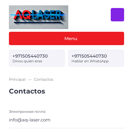
Menu
+971505440730
+971505440730
Dinos quién eres
Hablar en WhatsApp
Principal
Contactos
Contactos
Электронная почта:
info@aq-laser.com