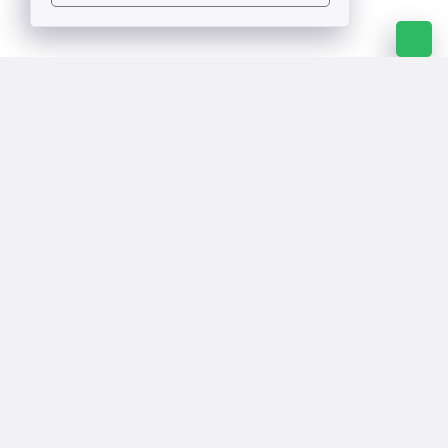
Aumente su productividad hoy
Estamos listos para brindarle una muestra gratuita
de cualquiera de nuestros productos.
¡OBTENER CONSULTA AHORA!
O llámame:
+971505440730
Máquinas láser de precisión para stents
médicos.