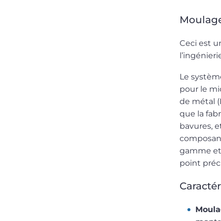
Moulage
Ceci est u
l’ingénier
Le systèm
pour le mi
de métal (
que la fab
bavures, 
composant
gamme et l
point préc
Caractér
Moula