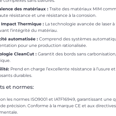
e complexes sans bavures.
alence des matériaux :
Traite des matériaux MIM comme l
ute résistance et une résistance à la corrosion.
e Impact Thermique :
La technologie avancée de laser à f
vant l’intégrité du matériau.
cité automatisée :
Comprend des systèmes automatique
entation pour une production rationalisée.
ologie CleanCut :
Garantit des bords sans carbonisation,
ique.
lité:
Prend en charge l’excellente résistance à l’usure e
sants durables.
ats et normes:
elon les normes ISO9001 et IATF16949, garantissant une qua
 de précision. Conforme à la marque CE et aux directives 
mentale.