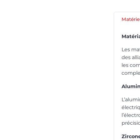
Matérie
Matéri
Les mat
des all
les com
comple
Alumi
L’alumi
électri
l’élect
précisi
Zircon