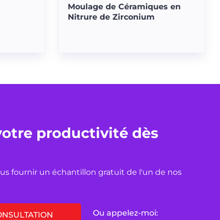
Moulage de Céramiques en
Nitrure de Zirconium
tre productivité dès
 fournir un échantillon gratuit de l'un de nos
Ou appelez-moi:
ONSULTATION