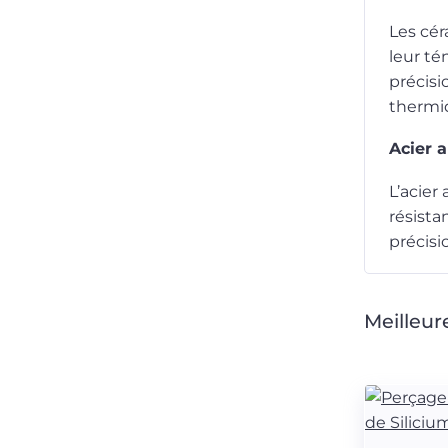
Les cér
leur té
précisi
thermi
Acier 
L’acier
résista
précisi
Meilleur
Machines laser de précision pour stents médica