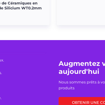
 de Céramiques en
médicaux.
de Silicium WT0.2mm
icaux.
x.
Augmentez vo
s.
aujourd'hui
Nous sommes prêts à vous
produits
.
OBTENIR UNE C