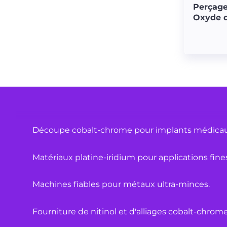
Perçage
Matériaux de haute qualité pour équipements 
Oxyde 
Solutions de découpe laser pour hypotubes.
Machines spécialisées pour composants chirurg
Découpe de tubes en Nitinol avec précision.
Découpe cobalt-chrome pour implants médicau
Matériaux platine-iridium pour applications fine
Machines fiables pour métaux ultra-minces.
Fourniture de nitinol et d'alliages cobalt-chrome