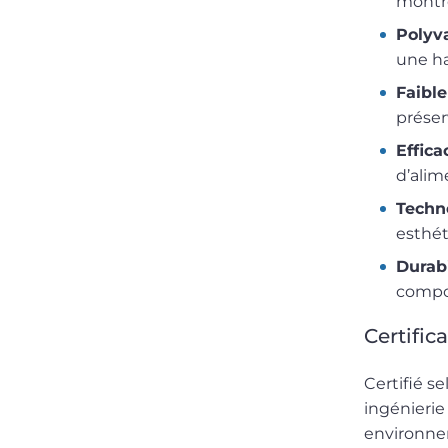
montr
Polyv
une ha
Faibl
préser
Effica
d’alim
Techn
esthét
Durabi
compo
Certific
Certifié s
ingénierie
environne