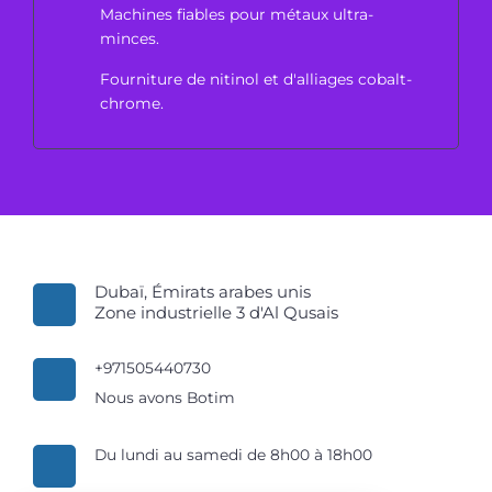
Machines fiables pour métaux ultra-
minces.
Fourniture de nitinol et d'alliages cobalt-
chrome.
Dubaï, Émirats arabes unis
Zone industrielle 3 d'Al Qusais
+971505440730
Nous avons Botim
Du lundi au samedi de 8h00 à 18h00