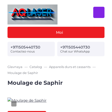
Moi
+971505440730
+971505440730
Contactez-nous
Chat sur WhatsApp
Glavnaya
Catalog
Appareils durs et cassants
Moulage de Saphir
Moulage de Saphir