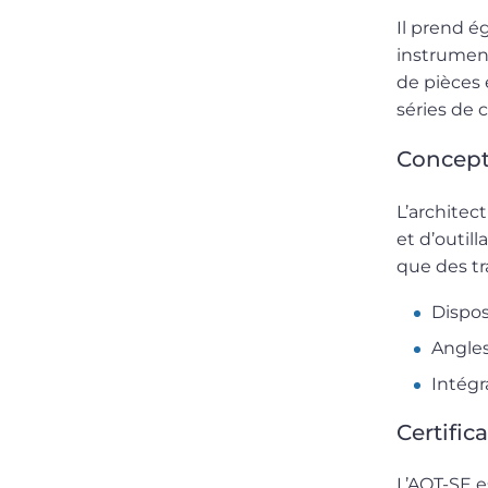
Il prend é
instrument
de pièces 
séries de 
Concepti
L’architect
et d’outil
que des t
Dispos
Angles
Intégr
Certific
L’AQT-SE e