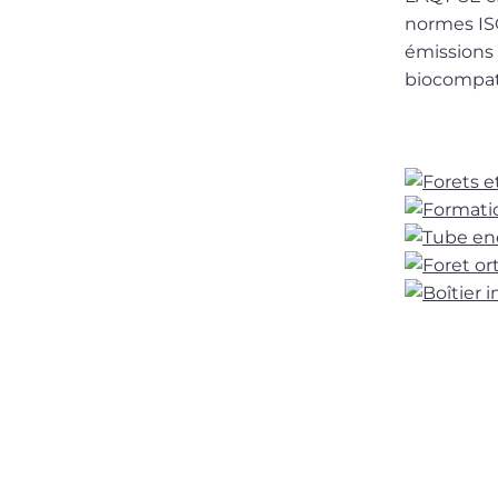
normes ISO
émissions 
biocompati