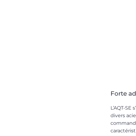
Forte ad
L’AQT-SE s
divers aci
commandes
caractéris