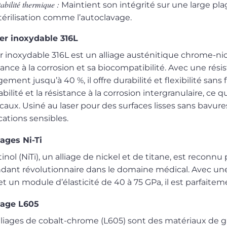
tabilité thermique :
Maintient son intégrité sur une large p
térilisation comme l’autoclavage.
er inoxydable 316L
er inoxydable 316L est un alliage austénitique chrome-ni
tance à la corrosion et sa biocompatibilité. Avec une rés
gement jusqu’à 40 %, il offre durabilité et flexibilité sans 
bilité et la résistance à la corrosion intergranulaire, ce 
aux. Usiné au laser pour des surfaces lisses sans bavures, 
cations sensibles.
iages Ni-Ti
tinol (NiTi), un alliage de nickel et de titane, est recon
ndant révolutionnaire dans le domaine médical. Avec une
t un module d’élasticité de 40 à 75 GPa, il est parfaite
iage L605
lliages de cobalt-chrome (L605) sont des matériaux de g