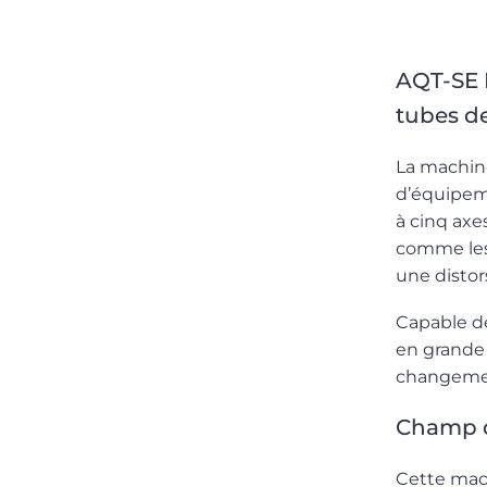
AQT-SE 
tubes de
La machin
d’équipeme
à cinq axe
comme les 
une distor
Capable de
en grande 
changement
Champ d
Cette mach