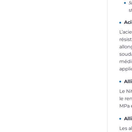
S
s
Aci
L’aci
résis
allon
souda
médic
appli
All
Le Ni
le re
MPa e
All
Les a