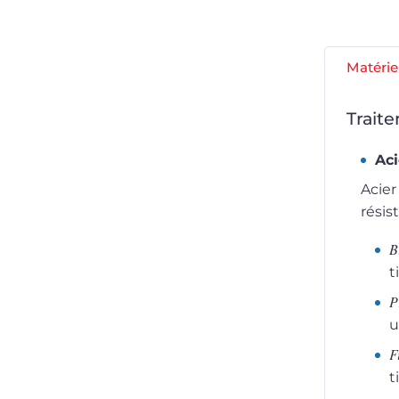
Matérie
Trait
Aci
Acier
résis
B
t
P
u
F
t