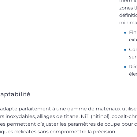
thermiq
zones t
définit
minima
Fin
ext
Con
sur
Réd
éle
aptabilité
’adapte parfaitement à une gamme de matériaux utilisés
ers inoxydables, alliages de titane, NiTi (nitinol), cobal
 permettent d’ajuster les paramètres de coupe pour de
tiques délicates sans compromettre la précision.