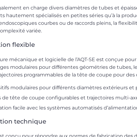
galement en charge divers diamètres de tubes et épaisseu
s hautement spécialisés en petites séries qu’à la product
endoscopiques courbes ou de raccords pleins, la flexibili
complexité variée.
on flexible
ure mécanique et logicielle de l’AQT-SE est conçue pour l’
lages modulaires pour différentes géométries de tubes,
rajectoires programmables de la tête de coupe pour des
itifs modulaires pour différents diamètres extérieurs et p
 de tête de coupe configurables et trajectoires multi-
ation facile avec les systèmes automatisés d’alimentation
ation technique
st conçu pour répondre aux normes de fabrication des di