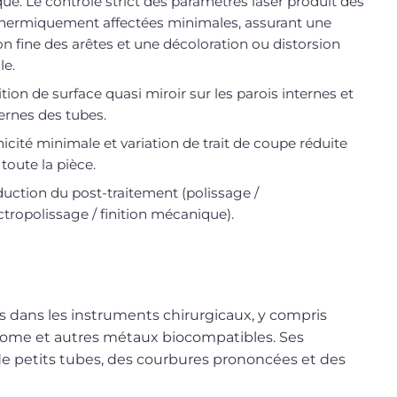
ue. Le contrôle strict des paramètres laser produit des
hermiquement affectées minimales, assurant une
ion fine des arêtes et une décoloration ou distorsion
le.
ition de surface quasi miroir sur les parois internes et
ernes des tubes.
icité minimale et variation de trait de coupe réduite
 toute la pièce.
uction du post-traitement (polissage /
ctropolissage / finition mécanique).
 dans les instruments chirurgicaux, y compris
t-chrome et autres métaux biocompatibles. Ses
 petits tubes, des courbures prononcées et des