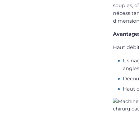
souples, d
nécessitan
dimensions
Avantages
Haut débit
Usinag
angles
Découp
Haut d