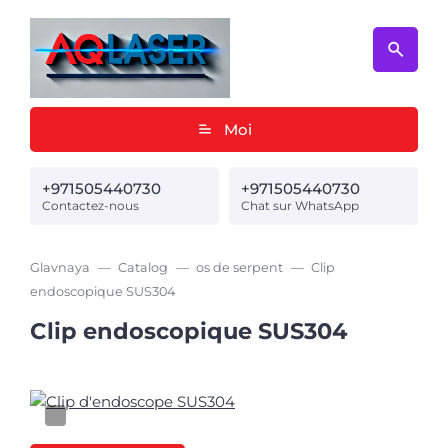
Moi
+971505440730
+971505440730
Contactez-nous
Chat sur WhatsApp
Glavnaya
Catalog
os de serpent
Clip
endoscopique SUS304
Clip endoscopique SUS304