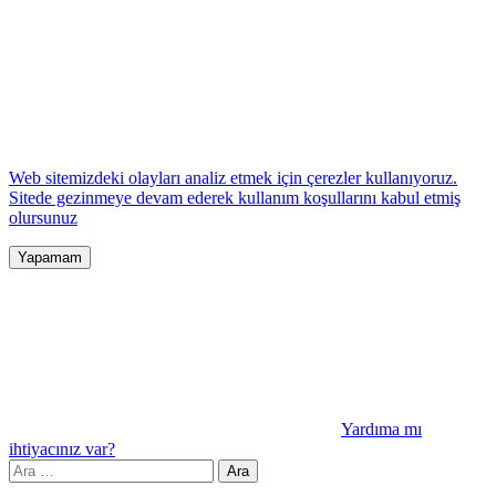
Web sitemizdeki olayları analiz etmek için çerezler kullanıyoruz.
Sitede gezinmeye devam ederek kullanım koşullarını kabul etmiş
olursunuz
Yapamam
Yardıma mı
ihtiyacınız var?
Arama: