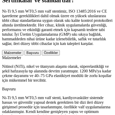
Sertifikalar ve standartlar:
Ni-Ti 9,5 mm WT0,5 mm valf stentimiz, ISO 13485:2016 ve CE
işaretleme gereklilikleri dahil olmak üzere en yüksek uluslararası
tıbbi cihaz standartlarına uygun olarak sıkı kalite kontrol protokolleri
altında üretilmektedir. Her cihaz, klinik uygulamalarda güvenliği,
performansı ve etkinliği garanti etmek için kapsamlı testlere tabi
tutulur. İyi Üretim Uygulamalarına (GMP) sıkı sıkıya bağlılık,
hammaddeden nihai ürüne kadar izlenebilirlik, saflık ve tutarlılık
sağlar, ileri düzey tıbbi cihazlar için katı talepleri karşılar.
Malzemeler
Başvuru
Özellikler
Malzemeler
Nitinol (NiTi), nikel ve titanyum alaşımı olarak, süperelastikliği ve
şekil hafızasıyla tıp alanında devrim yaratmıştır. 1200 MPa'ya kadar
çekme dayanımı ve 40–75 GPa elastikiyet modülü ile zorlu koşullar
için mükemmel bir tercihtir.
Başvuru
Ni-Ti 9,5 mm WT0,5 mm valf stenti, kardiyovasküler sistemde
hassas ve güvenilir yapısal destek gerektiren bir dizi ileri düzey
girişimsel prosedür için tasarlanmıştır, özellikle valf uygulamalarına
odaklanmıştır. Kendi kendine genişleyen yapısı ve optimum