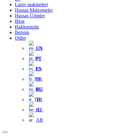
Lazer makineleri
Hassas Malzemeler
Hassas Ürünler
Blog
Hakkımızda
İletişim
Diller
EN
PT
ES
FR
RU
TR
HE
AR