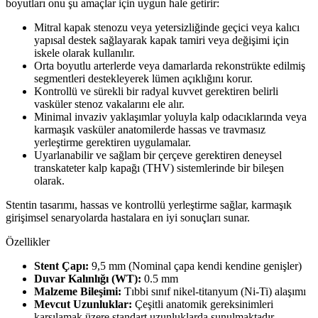
boyutları onu şu amaçlar için uygun hale getirir:
Mitral kapak stenozu veya yetersizliğinde geçici veya kalıcı
yapısal destek sağlayarak kapak tamiri veya değişimi için
iskele olarak kullanılır.
Orta boyutlu arterlerde veya damarlarda rekonstrükte edilmiş
segmentleri destekleyerek lümen açıklığını korur.
Kontrollü ve sürekli bir radyal kuvvet gerektiren belirli
vasküler stenoz vakalarını ele alır.
Minimal invaziv yaklaşımlar yoluyla kalp odacıklarında veya
karmaşık vasküler anatomilerde hassas ve travmasız
yerleştirme gerektiren uygulamalar.
Uyarlanabilir ve sağlam bir çerçeve gerektiren deneysel
transkateter kalp kapağı (THV) sistemlerinde bir bileşen
olarak.
Stentin tasarımı, hassas ve kontrollü yerleştirme sağlar, karmaşık
girişimsel senaryolarda hastalara en iyi sonuçları sunar.
Özellikler
Stent Çapı:
9,5 mm (Nominal çapa kendi kendine genişler)
Duvar Kalınlığı (WT):
0.5 mm
Malzeme Bileşimi:
Tıbbi sınıf nikel-titanyum (Ni-Ti) alaşımı
Mevcut Uzunluklar:
Çeşitli anatomik gereksinimleri
karşılamak üzere standart uzunluklarda sunulmaktadır.