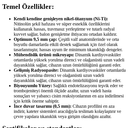
Temel Özellikler:
Kendi kendine genişleyen nikel-titanyum (Ni-Ti):
Nitinolün şekil hafızası ve süper esneklik özelliklerini
kullanarak hassas, travmasız yerleştirme ve tutarlı radyal
kuvvet sağlar, balon genişletme ihtiyacını ortadan kaldırır.
Optimum 9,5 mm çap:
Çeşitli valf anatomilerinde ve orta
boyutlu damarlarda etkili destek sağlamak için özel olarak
tasarlanmıştır, hassas uyum ile minimum tıkanıklığı dengeler.
Mühendislik ürünü mikroyapı:
Dinamik kardiyovasküler
ortamlarda yüksek yorulma direnci ve olağanüstü uzun vadeli
dayanıklılık sağlar, cihazın uzun ömürlülüğünü garanti eder.
Gelişmiş Radyoopasite:
Dinamik kardiyovasküler ortamlarda
yüksek yorulma direnci ve olağanüstü uzun vadeli
dayanıklılık sağlar, cihazın uzun ömürlülüğünü garanti eder.
Biyouyumlu Yüzey:
Sağlıklı endotelizasyonu teşvik eder ve
trombojeniteyi önemli ölçüde azaltır, uzun vadeli hasta
sonuçları ve yabancı cisim reaksiyonlarının en aza indirilmesi
için kritik öneme sahiptir.
İnce duvar tasarımı (0,5 mm):
Cihazın profilini en aza
indirir, kateter sistemleri aracılığıyla teslimatı kolaylaştırır ve
çevre yapılara tıkanıklık veya girişim olasılığını azaltır.