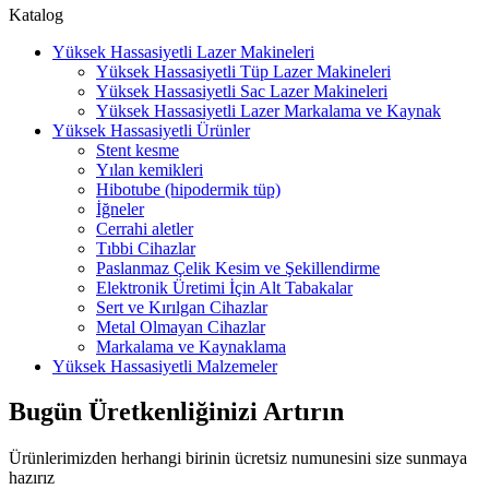
Katalog
Yüksek Hassasiyetli Lazer Makineleri
Yüksek Hassasiyetli Tüp Lazer Makineleri
Yüksek Hassasiyetli Sac Lazer Makineleri
Yüksek Hassasiyetli Lazer Markalama ve Kaynak
Yüksek Hassasiyetli Ürünler
Stent kesme
Yılan kemikleri
Hibotube (hipodermik tüp)
İğneler
Cerrahi aletler
Tıbbi Cihazlar
Paslanmaz Çelik Kesim ve Şekillendirme
Elektronik Üretimi İçin Alt Tabakalar
Sert ve Kırılgan Cihazlar
Metal Olmayan Cihazlar
Markalama ve Kaynaklama
Yüksek Hassasiyetli Malzemeler
Bugün Üretkenliğinizi Artırın
Ürünlerimizden herhangi birinin ücretsiz numunesini size sunmaya
hazırız