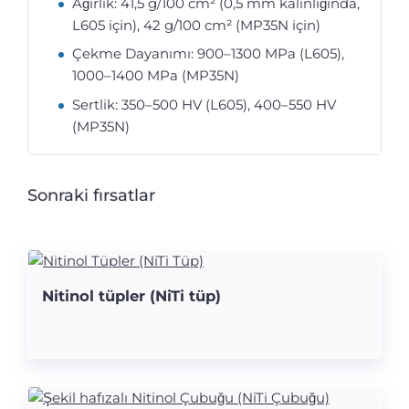
Ağırlık: 41,5 g/100 cm² (0,5 mm kalınlığında,
L605 için), 42 g/100 cm² (MP35N için)
Çekme Dayanımı: 900–1300 MPa (L605),
1000–1400 MPa (MP35N)
Sertlik: 350–500 HV (L605), 400–550 HV
(MP35N)
Sonraki fırsatlar
Nitinol tüpler (NiTi tüp)