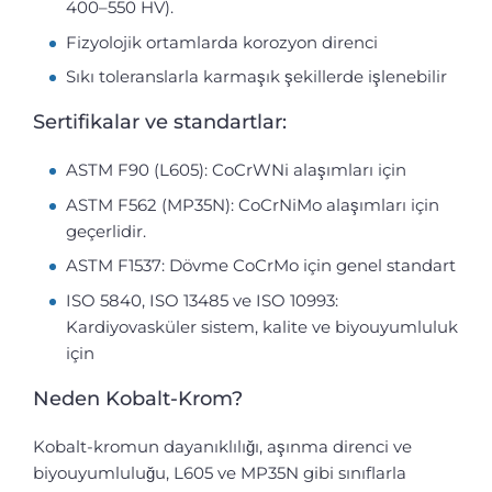
400–550 HV).
Fizyolojik ortamlarda korozyon direnci
Sıkı toleranslarla karmaşık şekillerde işlenebilir
Sertifikalar ve standartlar:
ASTM F90 (L605): CoCrWNi alaşımları için
ASTM F562 (MP35N): CoCrNiMo alaşımları için
geçerlidir.
ASTM F1537: Dövme CoCrMo için genel standart
ISO 5840, ISO 13485 ve ISO 10993:
Kardiyovasküler sistem, kalite ve biyouyumluluk
için
Neden Kobalt-Krom?
Kobalt-kromun dayanıklılığı, aşınma direnci ve
biyouyumluluğu, L605 ve MP35N gibi sınıflarla