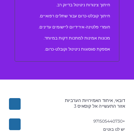
חיתוך צינורות ניטינול בדיוק רב.
חיתוך קובלט-כרום עבור שתלים רפואיים.
חומרי פלטינה-אירידיום ליישומים עדינים.
מכונות אמינות למתכות דקות במיוחד.
אספקת סגסוגות ניטינול וקובלט-כרום.
דובאי, איחוד האמירויות הערביות
אזור התעשייה אל קוסאיס 3
+971505440730
יש לנו בוטים