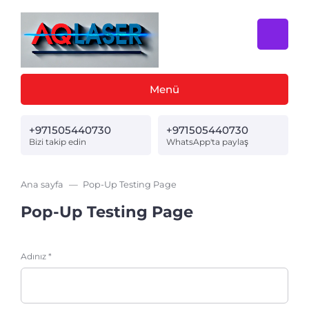
Menü
+971505440730
+971505440730
Bizi takip edin
WhatsApp'ta paylaş
Ana sayfa
Pop-Up Testing Page
Pop-Up Testing Page
Adınız *